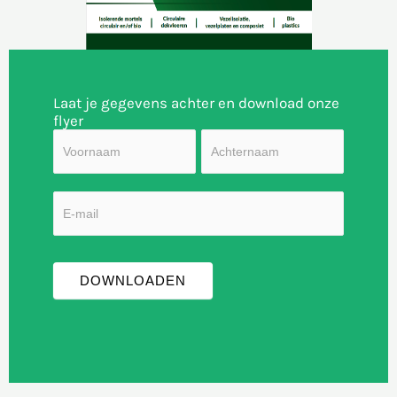
Laat je gegevens achter en download onze
flyer
Products
Naam
Naam
(NL)
DOWNLOADEN