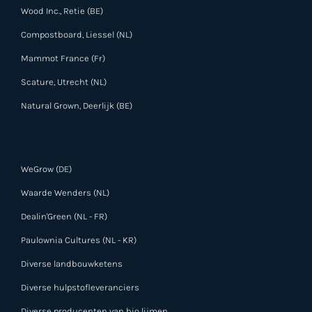
Wood Inc., Retie (BE)
Compostboard, Liessel (NL)
Mammot France (Fr)
Scature, Utrecht (NL)
Natural Grown, Deerlijk (BE)
WeGrow (DE)
Waarde Wenders (NL)
Dealin'Green (NL - FR)
Paulownia Cultures (NL - KR)
Diverse landbouwketens
Diverse hulpstofleveranciers
Diverse producenten van bio lijmen